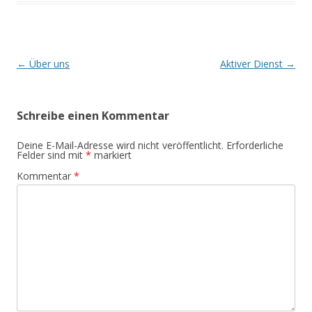
B
←
Über uns
Aktiver Dienst
→
e
i
Schreibe einen Kommentar
t
r
Deine E-Mail-Adresse wird nicht veröffentlicht.
Erforderliche
Felder sind mit
*
markiert
a
Kommentar
*
g
s
-
N
a
v
i