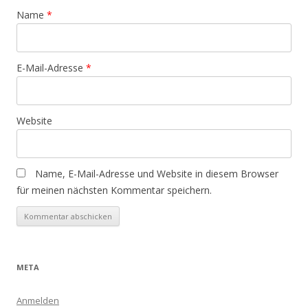
g
Name
*
a
t
i
E-Mail-Adresse
*
o
n
Website
Name, E-Mail-Adresse und Website in diesem Browser
für meinen nächsten Kommentar speichern.
META
Anmelden