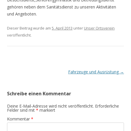
gehören neben dem Sanitätsdienst zu unseren Aktivitäten
und Angeboten.
Dieser Beitrag wurde am
5. April 2013
unter
Unser Ortsverein
veröffentlicht.
B
Fahrzeuge und Ausrüstung
→
e
i
Schreibe einen Kommentar
t
r
Deine E-Mail-Adresse wird nicht veröffentlicht.
Erforderliche
Felder sind mit
*
markiert
a
Kommentar
*
g
s