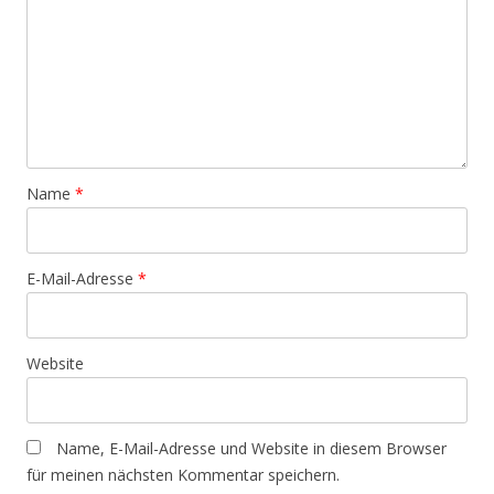
-
N
a
v
i
g
Name
*
a
t
i
E-Mail-Adresse
*
o
n
Website
Name, E-Mail-Adresse und Website in diesem Browser
für meinen nächsten Kommentar speichern.