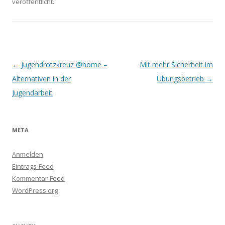
veröffentlicht.
B
←
Jugendrotzkreuz @home –
Mit mehr Sicherheit im
e
Alternativen in der
Übungsbetrieb
→
i
Jugendarbeit
t
r
META
a
g
Anmelden
s
Eintrags-Feed
-
Kommentar-Feed
WordPress.org
N
a
v